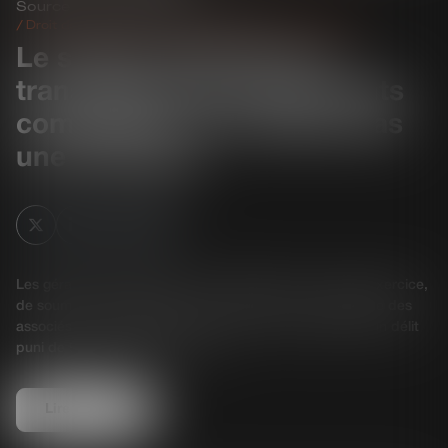
Source :
www.lemag-juridique.com
Droit des sociétés commerciales et professionnelles
Le simple retard dans la
transmission des documents
comptables ne constitue pas
une infraction
Les gérants de SARL sont dans l’obligation, à chaque exercice,
de soumettre l’approbation, des comptes, à l’assemblée des
associés. Le manquement à ce devoir est constitutif d’un délit
puni de 9 000 euros d’amende...
Lire la suite