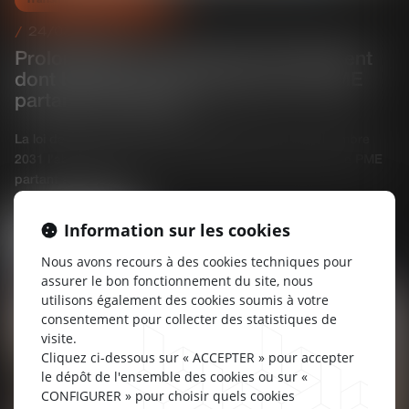
24/03/2025
Prolongation du dispositif d'abattement
dont bénéficient les dirigeants de PME
partant à la retraite
La loi de finances pour 2025 proroge jusqu'au 31 décembre
2031 l'abattement fixe dont bénéficient les dirigeants de PME
partant à la retraite...
Information sur les cookies
Lire la suite
Nous avons recours à des cookies techniques pour
assurer le bon fonctionnement du site, nous
utilisons également des cookies soumis à votre
consentement pour collecter des statistiques de
visite.
Cliquez ci-dessous sur « ACCEPTER » pour accepter
le dépôt de l'ensemble des cookies ou sur «
CONFIGURER » pour choisir quels cookies