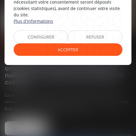
nécessitant votre consentement seront déposés
(cookies statistiques), avant de continuer votre visite
du site.
Plus d'informations
CONFIGURER
REFUSER
Droit des sociétés commerciales et professionnelles
ACCEPTER
19/03/2025
Droit des sociétés : publication de deux
ordonnances réformant le régime des
nullités et les organismes de placement
collectif
La première ordonnance vise à limiter les nullités abusives, à
renforcer la sécurité juridique et à clarifier le régime applicable,
tout en alignant le droit français sur les st...
Lire la suite