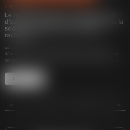
04/03/2025
Le remboursement du compte courant
d’associé est distinct de l’obligation de la
société de régler le prix des parts
rachetées !
Le compte courant d’associé constitue un prêt à durée
déterminée, dont le remboursement peut être sollicité à tout
moment. Toutefois, sauf clause contraire, l’inexécution de l’o...
Lire la suite
<<
<
8
9
10
11
12
13
14
>
>>
...