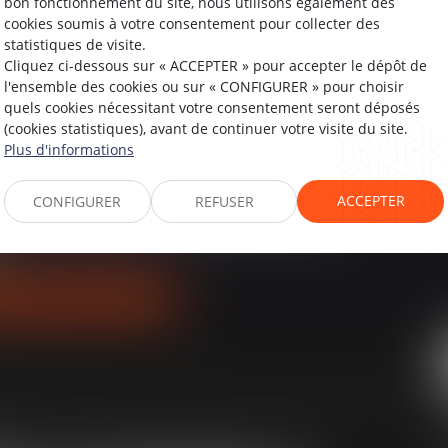
bon fonctionnement du site, nous utilisons également des
rise
cookies soumis à votre consentement pour collecter des
statistiques de visite.
Cliquez ci-dessous sur « ACCEPTER » pour accepter le dépôt de
l'ensemble des cookies ou sur « CONFIGURER » pour choisir
quels cookies nécessitant votre consentement seront déposés
(cookies statistiques), avant de continuer votre visite du site.
Plus d'informations
actes par une société en
ACCEPTER
CONFIGURER
REFUSER
: la volonté des parties ne
merciales et professionnelles