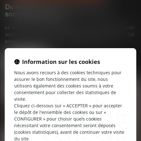
Du nouveau pour le directoire des
sociétés anonymes
Le seuil du capital social en dessous duquel le directoire d’une
société anonyme peut être composé d’une seule personne, qui
prend le titre de directeur général unique, vient d’...
Information sur les cookies
Lire la suite
Nous avons recours à des cookies techniques pour
assurer le bon fonctionnement du site, nous
utilisons également des cookies soumis à votre
consentement pour collecter des statistiques de
visite.
Cliquez ci-dessous sur « ACCEPTER » pour accepter
le dépôt de l'ensemble des cookies ou sur «
CONFIGURER » pour choisir quels cookies
nécessitant votre consentement seront déposés
(cookies statistiques), avant de continuer votre visite
du site.